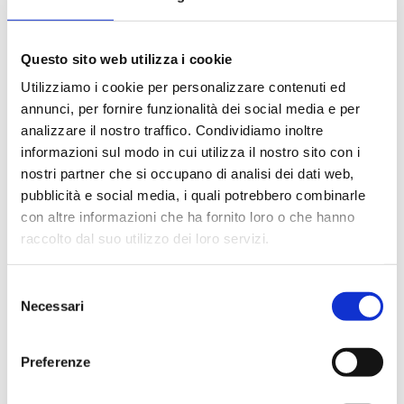
Richiesto
Nome utente o indirizzo email
*
Questo sito web utilizza i cookie
Utilizziamo i cookie per personalizzare contenuti ed
Richiesto
Password
*
annunci, per fornire funzionalità dei social media e per
analizzare il nostro traffico. Condividiamo inoltre
informazioni sul modo in cui utilizza il nostro sito con i
nostri partner che si occupano di analisi dei dati web,
pubblicità e social media, i quali potrebbero combinarle
Ricordami
ACCEDI
con altre informazioni che ha fornito loro o che hanno
raccolto dal suo utilizzo dei loro servizi.
Password dimenticata?
Selezione
Necessari
del
consenso
Preferenze