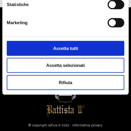
Statistiche
Marketing
Via Lignano Sabbiadoro, 16 ,33050 Pertegada di
Latisana (UD)
Accetta tutti
Accetta selezionati
Rifiuta
© copyright
sofusi.it
2022
informativa privacy